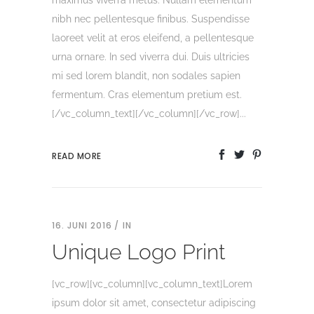
maximus viverra metus. Nullam elementum
nibh nec pellentesque finibus. Suspendisse
laoreet velit at eros eleifend, a pellentesque
urna ornare. In sed viverra dui. Duis ultricies
mi sed lorem blandit, non sodales sapien
fermentum. Cras elementum pretium est.
[/vc_column_text][/vc_column][/vc_row]...
READ MORE
16. JUNI 2016
IN
Unique Logo Print
[vc_row][vc_column][vc_column_text]Lorem
ipsum dolor sit amet, consectetur adipiscing