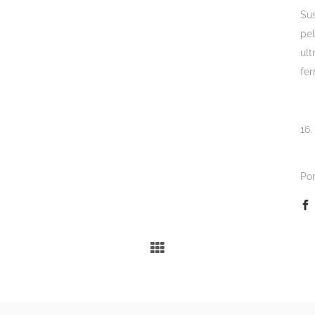
Sus
pel
ult
fe
16.
Por