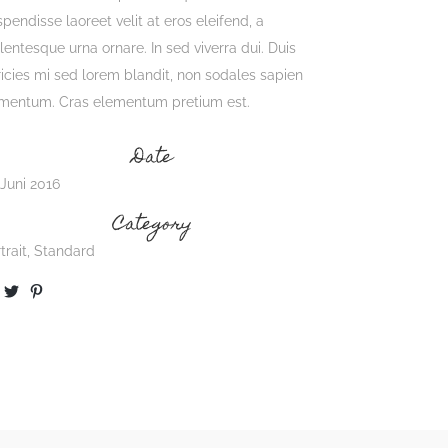
pendisse laoreet velit at eros eleifend, a
lentesque urna ornare. In sed viverra dui. Duis
ricies mi sed lorem blandit, non sodales sapien
rmentum. Cras elementum pretium est.
Date
 Juni 2016
Category
trait, Standard