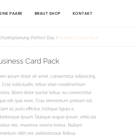
EINE PAARE
BRAUT SHOP
KONTAKT
chzeitsplanung-Perfect Day
/
Business Card Pack
usiness Card Pack
em ipsum dolor sit amet, consectetur adipiscing
t. Cras sollicitudin, tellus vitae condimentum
stas, libero dolor auctor tellus, eu consectetur
ue elit quis nunc. Cras elementum pretium est.
lam ac justo efficitur, tristique ligula a,
llentesque ipsum. Quisque augue ipsum, vehicula
tellus nec, maximus viverra metus. Nullam
mentum nibh nec pellentesque finibus.