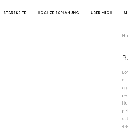
STARTSEITE
HOCHZEITSPLANUNG
ÜBER MICH
M
Ho
B
Lor
eli
ege
neq
Nul
pe
et 
ele