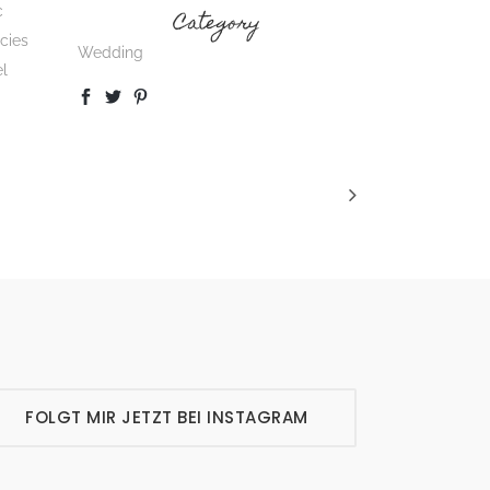
c
Category
icies
Wedding
el
FOLGT MIR JETZT BEI INSTAGRAM