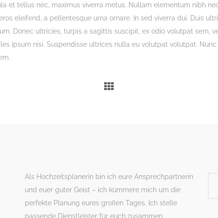
la et tellus nec, maximus viverra metus. Nullam elementum nibh ne
ros eleifend, a pellentesque urna ornare. In sed viverra dui. Duis ultr
. Donec ultricies, turpis a sagittis suscipit, ex odio volutpat sem, v
les ipsum nisi. Suspendisse ultrices nulla eu volutpat volutpat. Nunc
rem.
Als Hochzeitsplanerin bin ich eure Ansprechpartnerin
und euer guter Geist – ich kümmere mich um die
perfekte Planung eures großen Tages. Ich stelle
passende Dienstleister für euch zusammen,