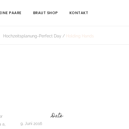
EINE PAARE
BRAUT SHOP
KONTAKT
Hochzeitsplanung-Perfect Day
/
Holding Hands
Date
or
9. Juni 2016
a a,