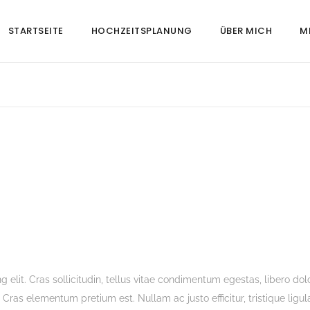
STARTSEITE
HOCHZEITSPLANUNG
ÜBER MICH
M
 elit. Cras sollicitudin, tellus vitae condimentum egestas, libero dol
 Cras elementum pretium est. Nullam ac justo efficitur, tristique ligul